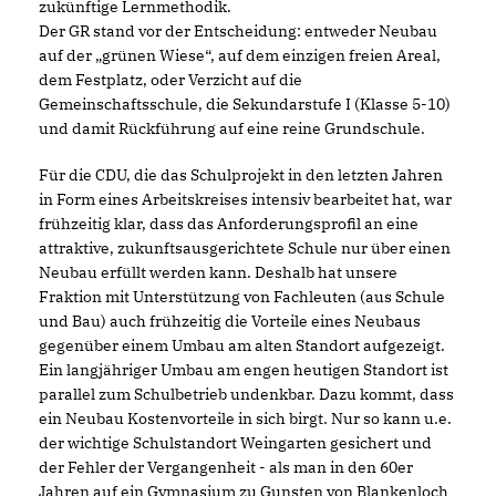
zukünftige Lernmethodik.
Der GR stand vor der Entscheidung: entweder Neubau
auf der „grünen Wiese“, auf dem einzigen freien Areal,
dem Festplatz, oder Verzicht auf die
Gemeinschaftsschule, die Sekundarstufe I (Klasse 5-10)
und damit Rückführung auf eine reine Grundschule.
Für die CDU, die das Schulprojekt in den letzten Jahren
in Form eines Arbeitskreises intensiv bearbeitet hat, war
frühzeitig klar, dass das Anforderungsprofil an eine
attraktive, zukunftsausgerichtete Schule nur über einen
Neubau erfüllt werden kann. Deshalb hat unsere
Fraktion mit Unterstützung von Fachleuten (aus Schule
und Bau) auch frühzeitig die Vorteile eines Neubaus
gegenüber einem Umbau am alten Standort aufgezeigt.
Ein langjähriger Umbau am engen heutigen Standort ist
parallel zum Schulbetrieb undenkbar. Dazu kommt, dass
ein Neubau Kostenvorteile in sich birgt. Nur so kann u.e.
der wichtige Schulstandort Weingarten gesichert und
der Fehler der Vergangenheit - als man in den 60er
Jahren auf ein Gymnasium zu Gunsten von Blankenloch