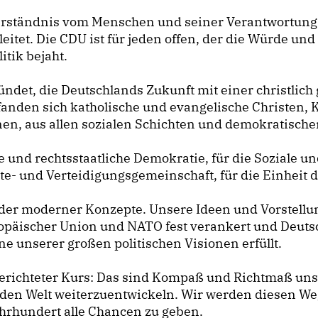
 Verständnis vom Menschen und seiner Verantwortung 
leitet. Die CDU ist für jeden offen, der die Würde un
tik bejaht.
det, die Deutschlands Zukunft mit einer christlich 
 fanden sich katholische und evangelische Christen, K
n, aus allen sozialen Schichten und demokratischen
he und rechtsstaatliche Demokratie, für die Soziale u
e- und Verteidigungsgemeinschaft, für die Einheit 
nder moderner Konzepte. Unsere Ideen und Vorstell
uropäischer Union und NATO fest verankert und De
ne unserer großen politischen Visionen erfüllt.
erichteter Kurs: Das sind Kompaß und Richtmaß unser
den Welt weiterzuentwickeln. Wir werden diesen We
ahrhundert alle Chancen zu geben.